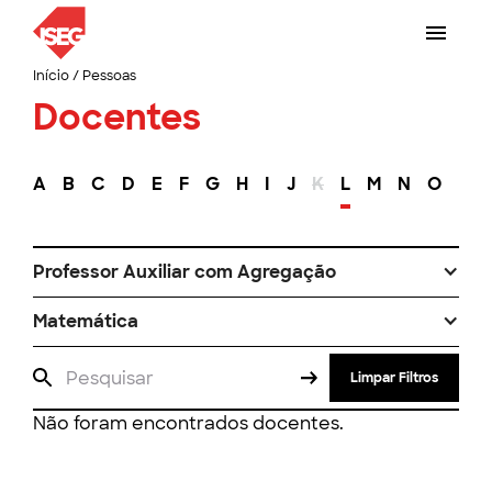
Início
/
Pessoas
Docentes
A
B
C
D
E
F
G
H
I
J
K
L
M
N
O
P
Professor Auxiliar com Agregação
Matemática
Limpar Filtros
Não foram encontrados docentes.