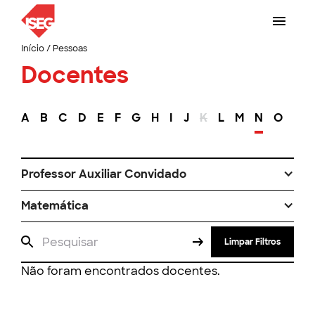
Início
/
Pessoas
Docentes
A
B
C
D
E
F
G
H
I
J
K
L
M
N
O
P
Professor Auxiliar Convidado
Matemática
Limpar Filtros
Não foram encontrados docentes.