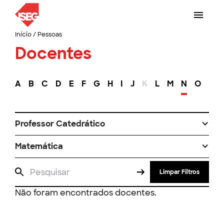
Início
/
Pessoas
Docentes
A
B
C
D
E
F
G
H
I
J
K
L
M
N
O
P
Professor Catedrático
Matemática
Limpar Filtros
Não foram encontrados docentes.