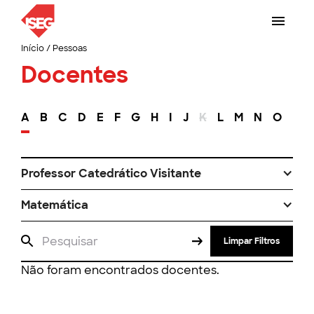
Início
/
Pessoas
Docentes
A
B
C
D
E
F
G
H
I
J
K
L
M
N
O
P
Professor Catedrático Visitante
Matemática
Limpar Filtros
Não foram encontrados docentes.