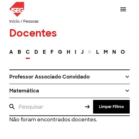
Início
/
Pessoas
Docentes
A
B
C
D
E
F
G
H
I
J
K
L
M
N
O
P
Professor Associado Convidado
Matemática
Limpar Filtros
Não foram encontrados docentes.