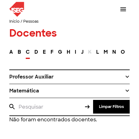
Início
/
Pessoas
Docentes
A
B
C
D
E
F
G
H
I
J
K
L
M
N
O
P
Professor Auxiliar
Matemática
Limpar Filtros
Não foram encontrados docentes.