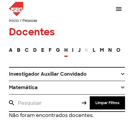
Início
/
Pessoas
Docentes
A
B
C
D
E
F
G
H
I
J
K
L
M
N
O
P
Investigador Auxiliar Convidado
Matemática
Limpar Filtros
Não foram encontrados docentes.