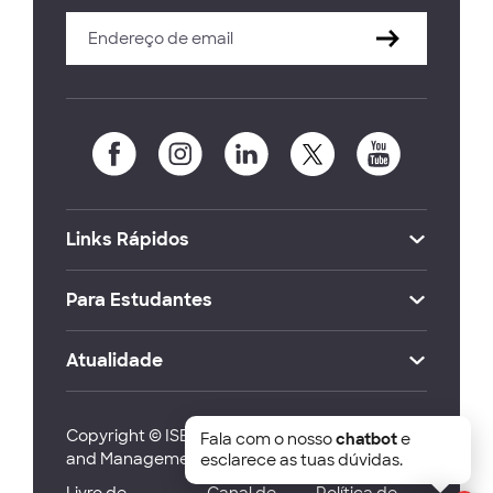
Links Rápidos
Para Estudantes
Atualidade
Copyright © ISEG Lisbon School of Economics
Fala com o nosso
chatbot
e
and Management 2026
esclarece as tuas dúvidas.