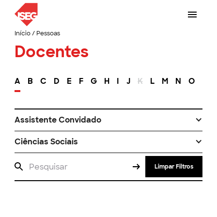
Início
/
Pessoas
Docentes
A
B
C
D
E
F
G
H
I
J
K
L
M
N
O
P
Assistente Convidado
Ciências Sociais
Limpar Filtros