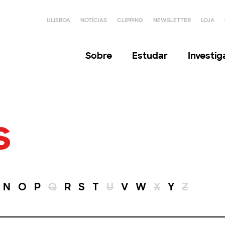
ULISBOA
NOTÍCIAS
CLIPPING
NEWSLETTER
LOJA
Sobre
Estudar
Investi
s
N
O
P
Q
R
S
T
U
V
W
X
Y
Z