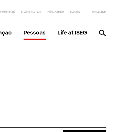
EVENTOS
CONTACTOS
HELPDESK
LOGIN
ENGLISH
gação
Pessoas
Life at ISEG