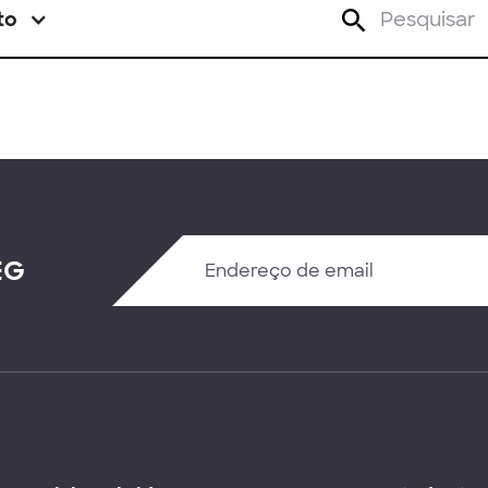
to
EG