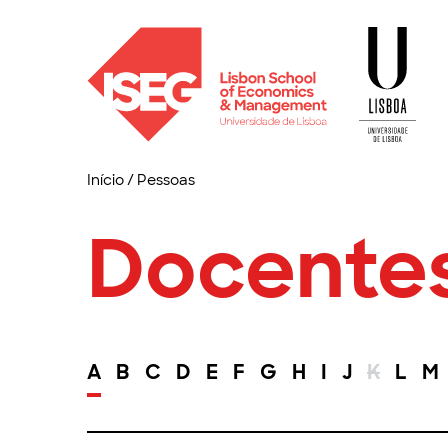
Início
/
Pessoas
Docente
A
B
C
D
E
F
G
H
I
J
K
L
M