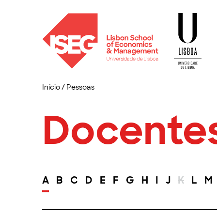
Início
/
Pessoas
Docente
A
B
C
D
E
F
G
H
I
J
K
L
M