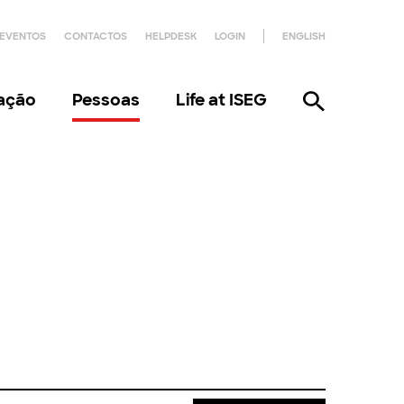
EVENTOS
CONTACTOS
HELPDESK
LOGIN
ENGLISH
gação
Pessoas
Life at ISEG