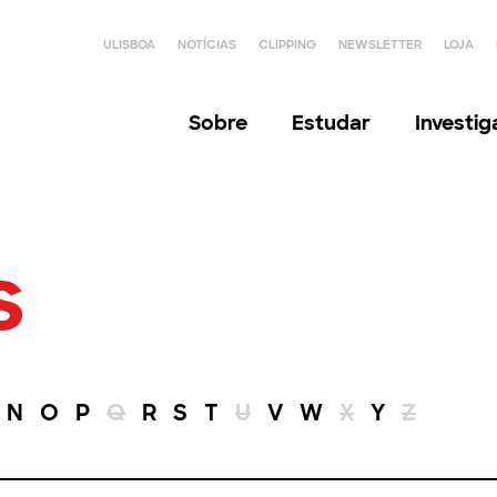
ULISBOA
NOTÍCIAS
CLIPPING
NEWSLETTER
LOJA
Sobre
Estudar
Investi
s
N
O
P
Q
R
S
T
U
V
W
X
Y
Z