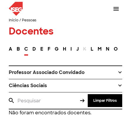
Início
/
Pessoas
Docentes
A
B
C
D
E
F
G
H
I
J
K
L
M
N
O
P
Professor Associado Convidado
Ciências Sociais
Limpar Filtros
Não foram encontrados docentes.