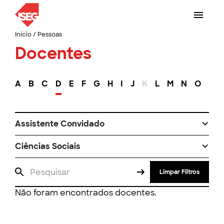
Início
/
Pessoas
Docentes
A
B
C
D
E
F
G
H
I
J
K
L
M
N
O
P
Assistente Convidado
Ciências Sociais
Limpar Filtros
Não foram encontrados docentes.