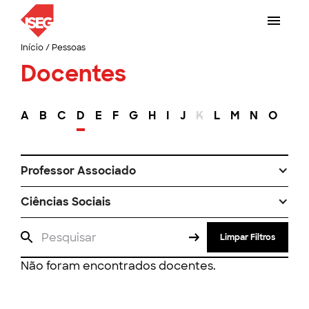
Início
/
Pessoas
Docentes
A
B
C
D
E
F
G
H
I
J
K
L
M
N
O
P
Professor Associado
Ciências Sociais
Limpar Filtros
Não foram encontrados docentes.