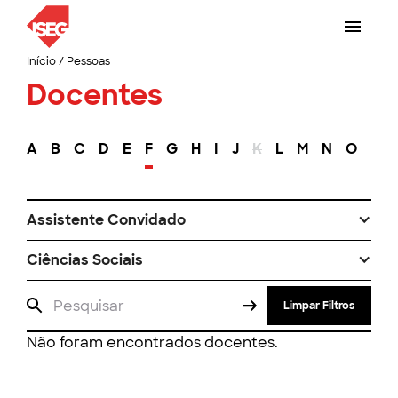
Início
/
Pessoas
Docentes
A
B
C
D
E
F
G
H
I
J
K
L
M
N
O
P
Assistente Convidado
Ciências Sociais
Limpar Filtros
Não foram encontrados docentes.