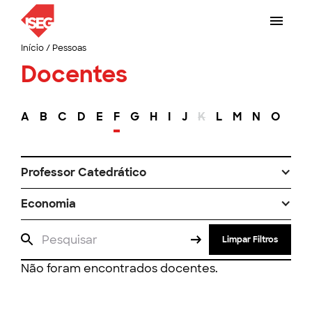
Início
/
Pessoas
Docentes
A
B
C
D
E
F
G
H
I
J
K
L
M
N
O
P
Professor Catedrático
Economia
Limpar Filtros
Não foram encontrados docentes.