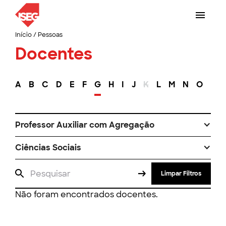
Início
/
Pessoas
Docentes
A
B
C
D
E
F
G
H
I
J
K
L
M
N
O
P
Professor Auxiliar com Agregação
Ciências Sociais
Limpar Filtros
Não foram encontrados docentes.