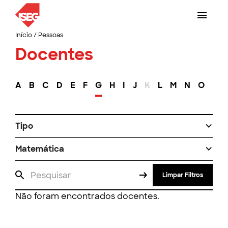
Início
/
Pessoas
Docentes
A
B
C
D
E
F
G
H
I
J
K
L
M
N
O
P
Tipo
Matemática
Limpar Filtros
Não foram encontrados docentes.