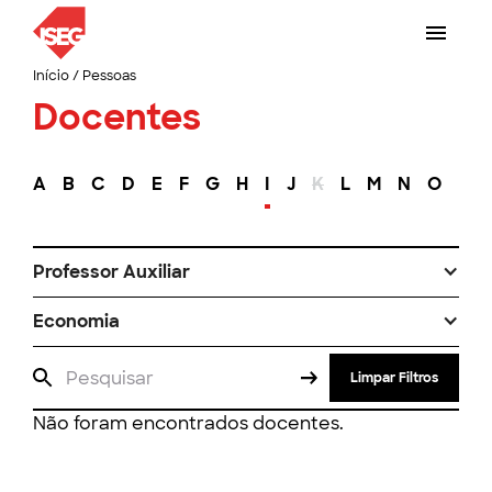
Início
/
Pessoas
Docentes
A
B
C
D
E
F
G
H
I
J
K
L
M
N
O
P
Professor Auxiliar
Economia
Limpar Filtros
Não foram encontrados docentes.