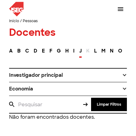
Início
/
Pessoas
Docentes
A
B
C
D
E
F
G
H
I
J
K
L
M
N
O
P
Investigador principal
Economia
Limpar Filtros
Não foram encontrados docentes.