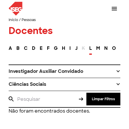
Início
/
Pessoas
Docentes
A
B
C
D
E
F
G
H
I
J
K
L
M
N
O
P
Investigador Auxiliar Convidado
Ciências Sociais
Limpar Filtros
Não foram encontrados docentes.