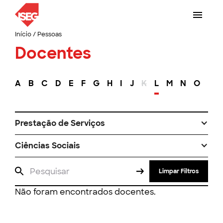
Início
/
Pessoas
Docentes
A
B
C
D
E
F
G
H
I
J
K
L
M
N
O
P
Prestação de Serviços
Ciências Sociais
Limpar Filtros
Não foram encontrados docentes.