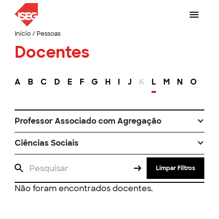
Início
/
Pessoas
Docentes
A
B
C
D
E
F
G
H
I
J
K
L
M
N
O
P
Professor Associado com Agregação
Ciências Sociais
Limpar Filtros
Não foram encontrados docentes.