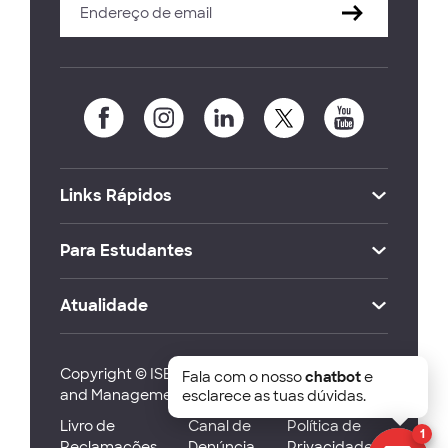
Links Rápidos
Para Estudantes
Atualidade
Copyright © ISEG Lisbon School of Economics
Fala com o nosso
chatbot
e
and Management 2026
esclarece as tuas dúvidas.
Livro de
Canal de
Política de
1
Reclamações
Denúncia
Privacidade