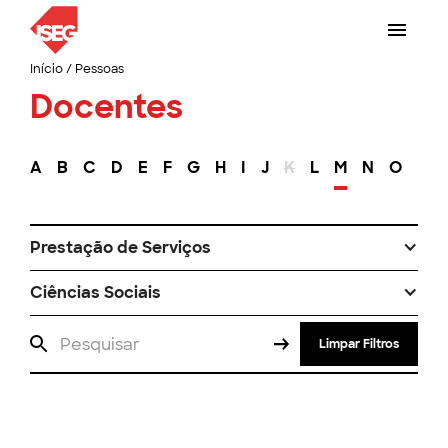
Início
/
Pessoas
Docentes
A
B
C
D
E
F
G
H
I
J
K
L
M
N
O
P
Prestação de Serviços
Ciências Sociais
Limpar Filtros