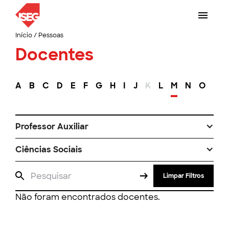
Início
/
Pessoas
Docentes
A
B
C
D
E
F
G
H
I
J
K
L
M
N
O
P
Professor Auxiliar
Ciências Sociais
Limpar Filtros
Não foram encontrados docentes.