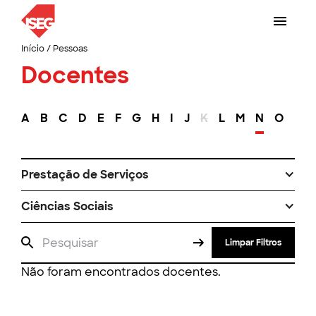
Início
/
Pessoas
Docentes
A
B
C
D
E
F
G
H
I
J
K
L
M
N
O
P
Prestação de Serviços
Ciências Sociais
Limpar Filtros
Não foram encontrados docentes.