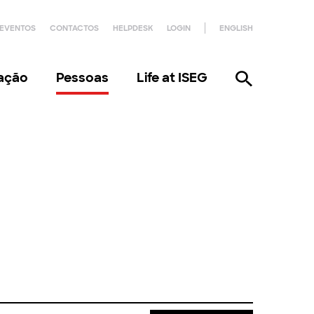
EVENTOS
CONTACTOS
HELPDESK
LOGIN
ENGLISH
gação
Pessoas
Life at ISEG