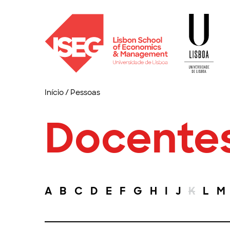
Início
/
Pessoas
Docente
A
B
C
D
E
F
G
H
I
J
K
L
M