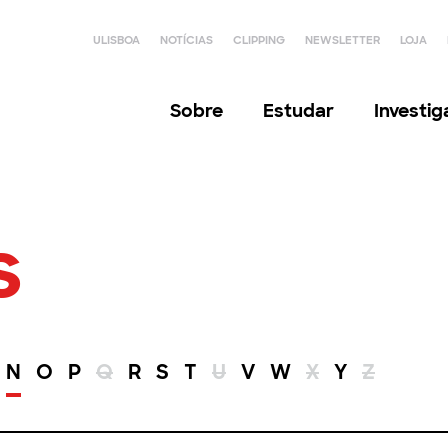
ULISBOA
NOTÍCIAS
CLIPPING
NEWSLETTER
LOJA
Sobre
Estudar
Investi
s
N
O
P
Q
R
S
T
U
V
W
X
Y
Z