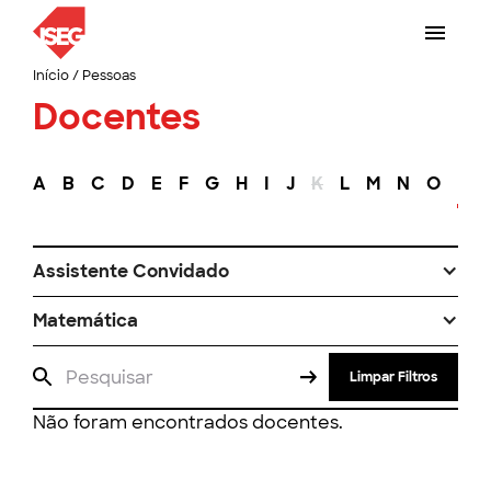
Início
/
Pessoas
Docentes
A
B
C
D
E
F
G
H
I
J
K
L
M
N
O
P
Assistente Convidado
Matemática
Limpar Filtros
Não foram encontrados docentes.