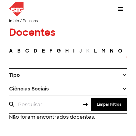
Início
/
Pessoas
Docentes
A
B
C
D
E
F
G
H
I
J
K
L
M
N
O
P
Tipo
Ciências Sociais
Limpar Filtros
Não foram encontrados docentes.