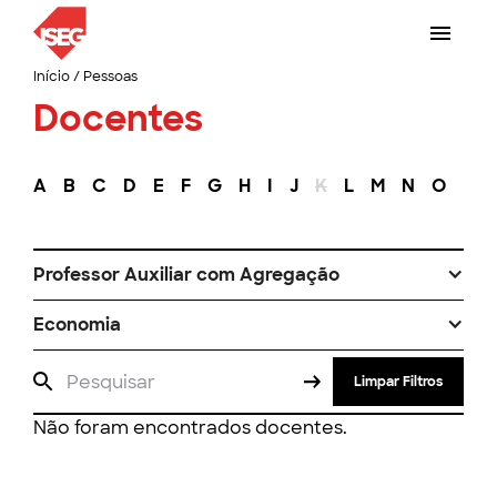
Início
/
Pessoas
Docentes
A
B
C
D
E
F
G
H
I
J
K
L
M
N
O
P
Professor Auxiliar com Agregação
Economia
Limpar Filtros
Não foram encontrados docentes.