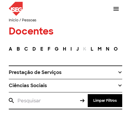
Início
/
Pessoas
Docentes
A
B
C
D
E
F
G
H
I
J
K
L
M
N
O
P
Prestação de Serviços
Ciências Sociais
Limpar Filtros