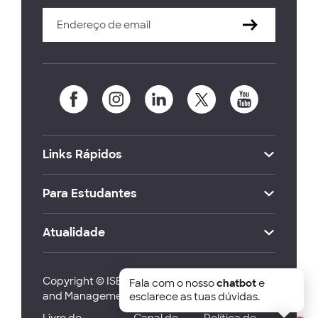
Links Rápidos
Para Estudantes
Atualidade
Copyright © ISEG Lisbon School of Economics
Fala com o nosso
chatbot
e
and Management 2026
esclarece as tuas dúvidas.