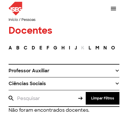
Início
/
Pessoas
Docentes
A
B
C
D
E
F
G
H
I
J
K
L
M
N
O
P
Professor Auxiliar
Ciências Sociais
Limpar Filtros
Não foram encontrados docentes.