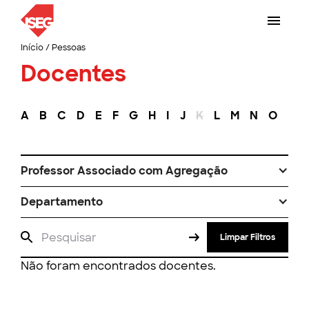
Início
/
Pessoas
Docentes
A
B
C
D
E
F
G
H
I
J
K
L
M
N
O
P
Professor Associado com Agregação
Departamento
Limpar Filtros
Não foram encontrados docentes.