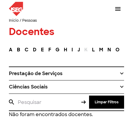
Início
/
Pessoas
Docentes
A
B
C
D
E
F
G
H
I
J
K
L
M
N
O
P
Prestação de Serviços
Ciências Sociais
Limpar Filtros
Não foram encontrados docentes.