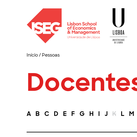
Início
/
Pessoas
Docente
A
B
C
D
E
F
G
H
I
J
K
L
M