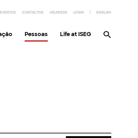
EVENTOS
CONTACTOS
HELPDESK
LOGIN
ENGLISH
gação
Pessoas
Life at ISEG