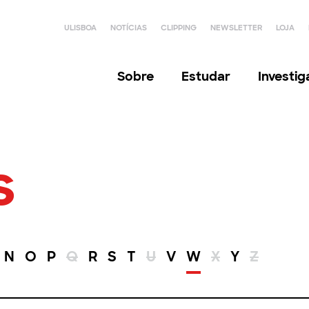
ULISBOA
NOTÍCIAS
CLIPPING
NEWSLETTER
LOJA
Sobre
Estudar
Investi
s
N
O
P
Q
R
S
T
U
V
W
X
Y
Z