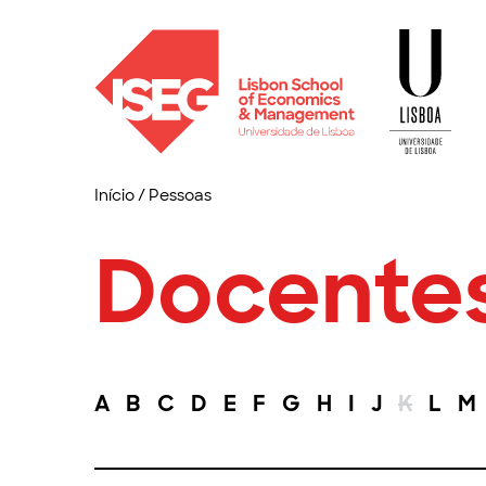
Início
/
Pessoas
Docente
A
B
C
D
E
F
G
H
I
J
K
L
M