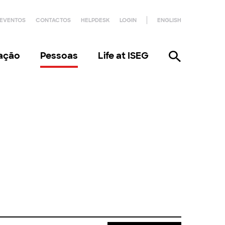
EVENTOS
CONTACTOS
HELPDESK
LOGIN
ENGLISH
gação
Pessoas
Life at ISEG