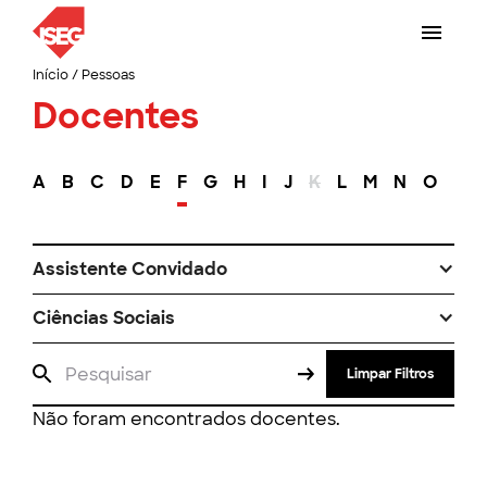
Início
/
Pessoas
Docentes
A
B
C
D
E
F
G
H
I
J
K
L
M
N
O
P
Assistente Convidado
Ciências Sociais
Limpar Filtros
Não foram encontrados docentes.