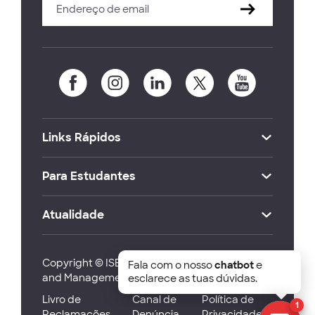
Links Rápidos
Para Estudantes
Atualidade
Copyright © ISEG Lisbon School of Economics
Fala com o nosso
chatbot
e
and Management 2026
esclarece as tuas dúvidas.
Livro de
Canal de
Política de
1
Reclamações
Denúncia
Privacidade