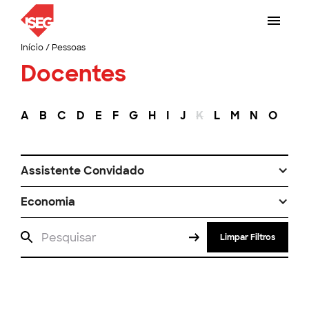
Início
/
Pessoas
Docentes
A
B
C
D
E
F
G
H
I
J
K
L
M
N
O
P
Assistente Convidado
Economia
Limpar Filtros