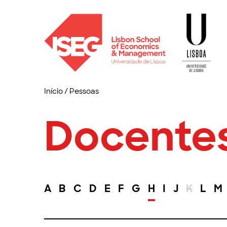
Início
/
Pessoas
Docente
A
B
C
D
E
F
G
H
I
J
K
L
M