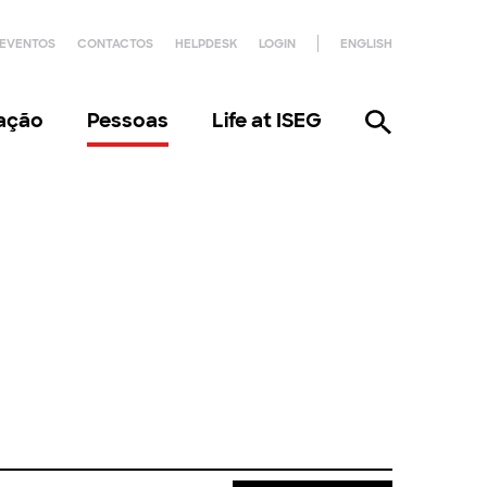
EVENTOS
CONTACTOS
HELPDESK
LOGIN
ENGLISH
gação
Pessoas
Life at ISEG