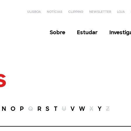
ULISBOA
NOTÍCIAS
CLIPPING
NEWSLETTER
LOJA
Sobre
Estudar
Investi
s
N
O
P
Q
R
S
T
U
V
W
X
Y
Z