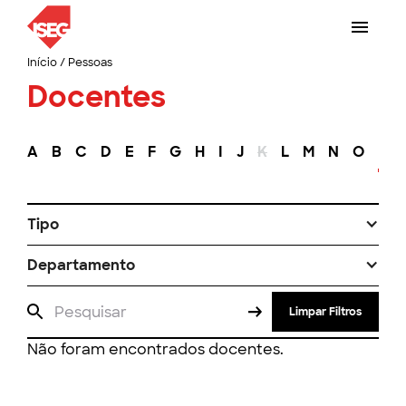
Início
/
Pessoas
Docentes
A
B
C
D
E
F
G
H
I
J
K
L
M
N
O
P
Tipo
Departamento
Limpar Filtros
Não foram encontrados docentes.