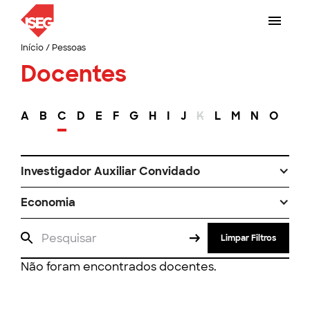
Início
/
Pessoas
Docentes
A
B
C
D
E
F
G
H
I
J
K
L
M
N
O
P
Investigador Auxiliar Convidado
Economia
Limpar Filtros
Não foram encontrados docentes.