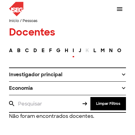
Início
/
Pessoas
Docentes
A
B
C
D
E
F
G
H
I
J
K
L
M
N
O
P
Investigador principal
Economia
Limpar Filtros
Não foram encontrados docentes.