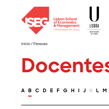
Início
/
Pessoas
Docente
A
B
C
D
E
F
G
H
I
J
K
L
M