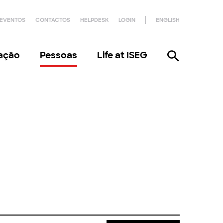
EVENTOS
CONTACTOS
HELPDESK
LOGIN
ENGLISH
gação
Pessoas
Life at ISEG