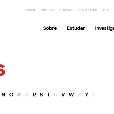
ULISBOA
NOTÍCIAS
CLIPPING
NEWSLETTER
LOJA
Sobre
Estudar
Investi
s
N
O
P
Q
R
S
T
U
V
W
X
Y
Z