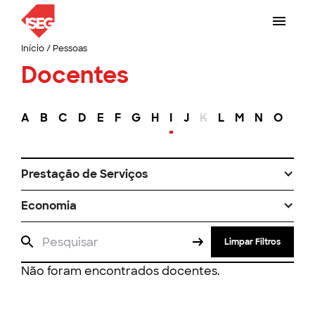
Início
/
Pessoas
Docentes
A
B
C
D
E
F
G
H
I
J
K
L
M
N
O
P
Prestação de Serviços
Economia
Limpar Filtros
Não foram encontrados docentes.