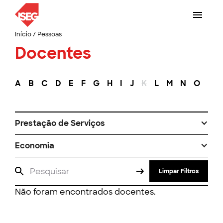
Início
/
Pessoas
Docentes
A
B
C
D
E
F
G
H
I
J
K
L
M
N
O
P
Prestação de Serviços
Economia
Limpar Filtros
Não foram encontrados docentes.