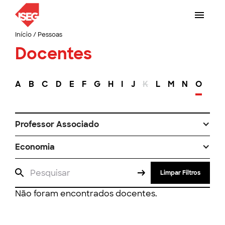
Início
/
Pessoas
Docentes
A
B
C
D
E
F
G
H
I
J
K
L
M
N
O
P
Professor Associado
Economia
Limpar Filtros
Não foram encontrados docentes.