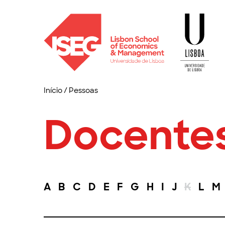
Início
/
Pessoas
Docente
A
B
C
D
E
F
G
H
I
J
K
L
M