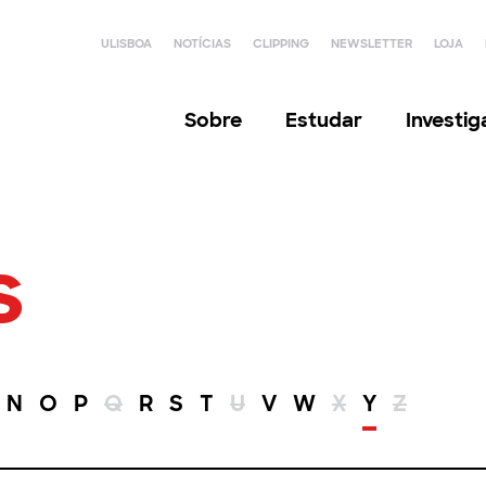
ULISBOA
NOTÍCIAS
CLIPPING
NEWSLETTER
LOJA
Sobre
Estudar
Investi
s
N
O
P
Q
R
S
T
U
V
W
X
Y
Z