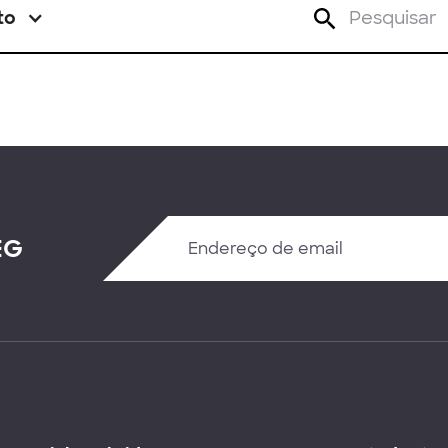
to
EG