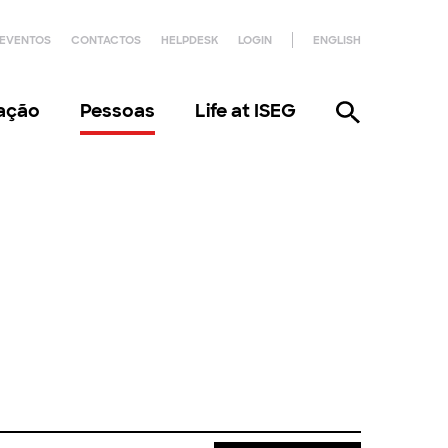
EVENTOS
CONTACTOS
HELPDESK
LOGIN
ENGLISH
gação
Pessoas
Life at ISEG