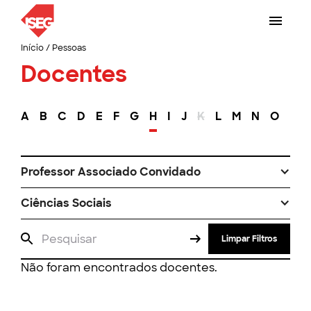
Início
/
Pessoas
Docentes
A
B
C
D
E
F
G
H
I
J
K
L
M
N
O
P
Professor Associado Convidado
Ciências Sociais
Limpar Filtros
Não foram encontrados docentes.