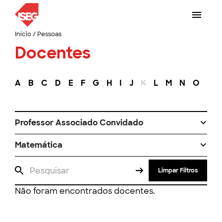
Início
/
Pessoas
Docentes
A
B
C
D
E
F
G
H
I
J
K
L
M
N
O
P
Professor Associado Convidado
Matemática
Limpar Filtros
Não foram encontrados docentes.