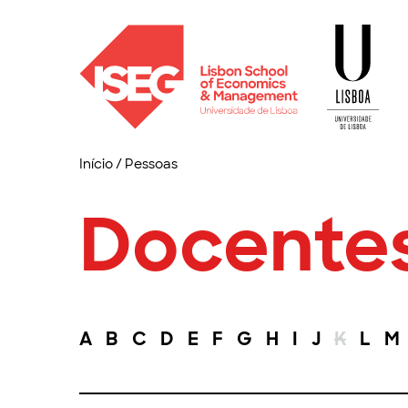
Início
/
Pessoas
Docente
A
B
C
D
E
F
G
H
I
J
K
L
M