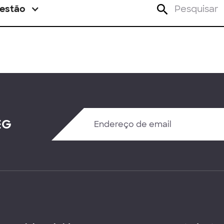
estão
EG