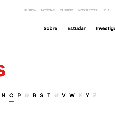
ULISBOA
NOTÍCIAS
CLIPPING
NEWSLETTER
LOJA
Sobre
Estudar
Investi
s
N
O
P
Q
R
S
T
U
V
W
X
Y
Z