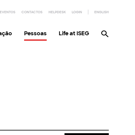
EVENTOS
CONTACTOS
HELPDESK
LOGIN
ENGLISH
gação
Pessoas
Life at ISEG