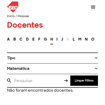
Início
/
Pessoas
Docentes
A
B
C
D
E
F
G
H
I
J
K
L
M
N
O
P
Tipo
Matemática
Limpar Filtros
Não foram encontrados docentes.